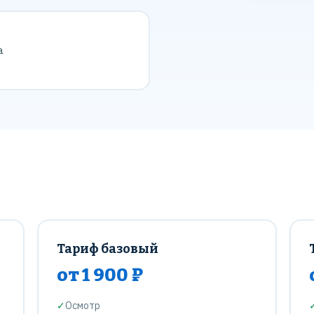
а
Тариф базовый
от 1 900 ₽
✓
Осмотр