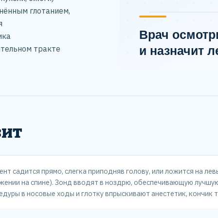
нённым глотанием,
я
ика
ительном тракте
зит
ент садится прямо, слегка приподняв голову, или ложится на лев
жении на спине). Зонд вводят в ноздрю, обеспечивающую лучшую
едуры в носовые ходы и глотку впрыскивают анестетик, кончик 