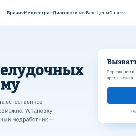
Врачи
Медсестра
Диагностика
Блог
Цены
О нас
Вызват
желудочных
Перезвоним в 
время визита
ому
да естественное
озможно. Установку
ил
нный медработник —