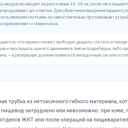
ку аккуратно вводят на расстояние 15–18 см, после чего пациен
а продолжают до отметки. Для облегчения введения пациенту 
ость мелкими глотками, он самостоятельно проталкивает устро
ки прикрепляют к спинке носа.
даются, что пациент может свободно дышать, глотать и говорит
уха и прослушать шум его движения в левом подреберье, либо п
ень — в резервуаре должен появиться желудочный сок или остат
я трубка из нетоксичного гибкого материала, кот
 пищевод затруднено или невозможно: при коме, 
 отделов ЖКТ или после операций на пищеварите