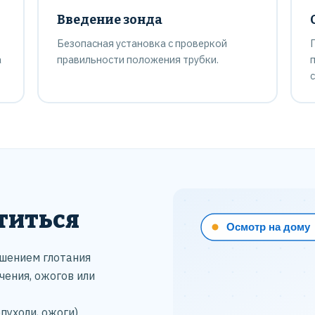
Введение зонда
Безопасная установка с проверкой
а
правильности положения трубки.
с
титься
ушением глотания
ения, ожогов или
пухоли, ожоги)