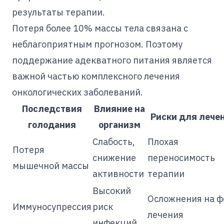
результаты терапии.
Потеря более 10% массы тела связана с
неблагоприятным прогнозом. Поэтому
поддержание адекватного питания является
важной частью комплексного лечения
онкологических заболеваний.
Последствия
Влияние на
Риски для лече
голодания
организм
Слабость,
Плохая
Потеря
снижение
переносимость
мышечной массы
активности
терапии
Высокий
Осложнения на ф
Иммуносупрессия
риск
лечения
инфекций