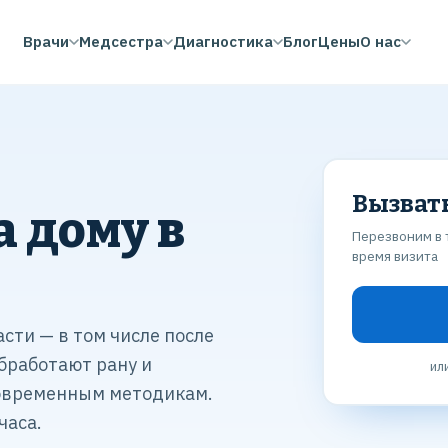
Врачи
Медсестра
Диагностика
Блог
Цены
О нас
Вызват
а дому в
Перезвоним в 
время визита
асти — в том числе после
бработают рану и
ил
современным методикам.
часа.