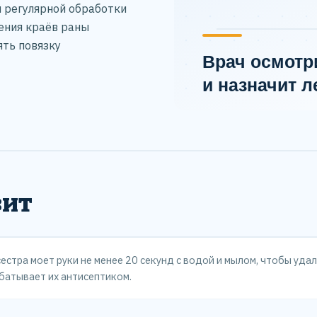
 регулярной обработки
ения краёв раны
ть повязку
зит
естра моет руки не менее 20 секунд с водой и мылом, чтобы удал
батывает их антисептиком.