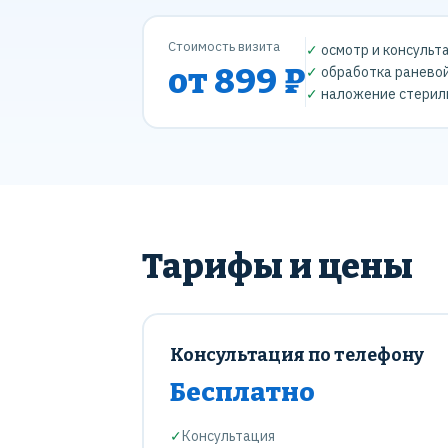
Стоимость визита
✓
осмотр и консульт
от 899 ₽
✓
обработка раневой
✓
наложение стериль
Тарифы и цены
Консультация по телефону
Бесплатно
✓
Консультация