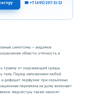
сестру
☎ +7 (495) 297-11-12
сновные симптомы — видимое
окраснение области, отёчность и
ить травму от окружающей среды
ть тела. Перед наложением любой
 и дефицит перфузии; при серьёзных
рационная перевязка на дому включает
вязки; медсёстры также наносят