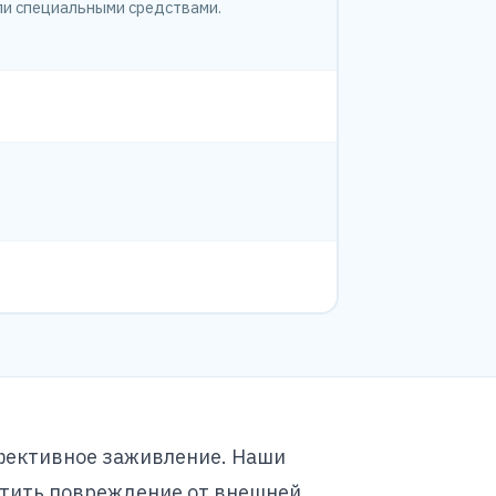
ли специальными средствами.
ффективное заживление. Наши
итить повреждение от внешней