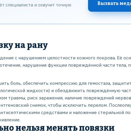
Вызвать мед
т специалиста и озвучит точную
зку на рану
ждение с нарушением целостности кожного покрова. Её о
отечение, нарушение функции повреждённой части тела, п
шить боль, обеспечить компрессию для гемостаза, защит
ологической жидкости) и обездвижить повреждённую час
зм травмы, риск заражения, наличие повреждений нервов
нтгеновский снимок, чтобы исключить перелом. Послеопе
антисептическими средствами и наложение стерильной по
живление.
ьно нельзя менять повязки