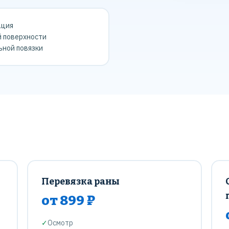
ация
 поверхности
ной повязки
Перевязка раны
от 899 ₽
✓
Осмотр