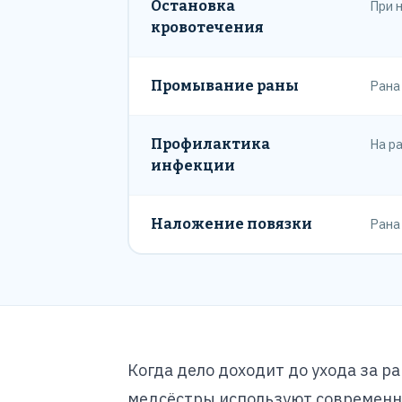
Остановка
При 
кровотечения
Промывание раны
Рана
Профилактика
На р
инфекции
Наложение повязки
Рана
Когда дело доходит до ухода за 
медсёстры используют современн