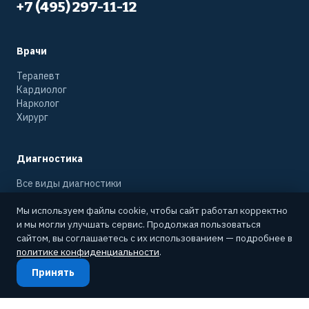
+7 (495) 297-11-12
Врачи
Терапевт
Кардиолог
Нарколог
Хирург
Диагностика
Все виды диагностики
УЗИ на дому
Мы используем файлы cookie, чтобы сайт работал корректно
Рентген на дому
и мы могли улучшать сервис. Продолжая пользоваться
ЭКГ на дому
сайтом, вы соглашаетесь с их использованием — подробнее в
политике конфиденциальности
.
Контакты
Принять
Хохловский пер., 3с1
info@medpomosh.ru