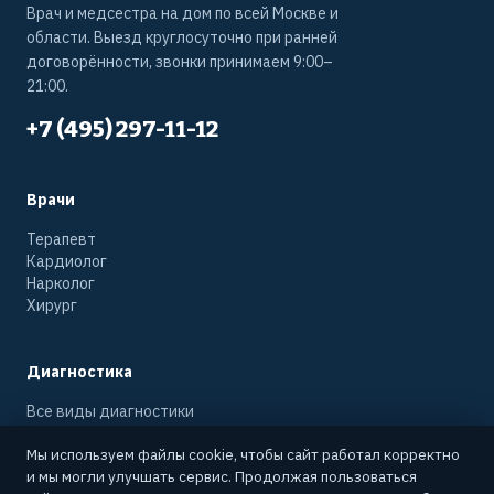
Врач и медсестра на дом по всей Москве и
области. Выезд круглосуточно при ранней
договорённости, звонки принимаем 9:00–
21:00.
+7 (495) 297-11-12
Врачи
Терапевт
Кардиолог
Нарколог
Хирург
Диагностика
Все виды диагностики
УЗИ на дому
Мы используем файлы cookie, чтобы сайт работал корректно
Рентген на дому
и мы могли улучшать сервис. Продолжая пользоваться
ЭКГ на дому